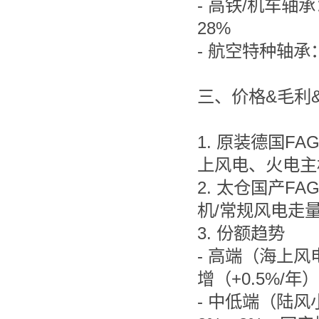
- 高铁/机车轴
28%
- 航空特种轴承
三、价格&毛利&
1. 原装德国F
上风电、火电主
2. 太仓国产F
机/常规风电走量
3. 份额趋势
- 高端（海上
增（+0.5%/
- 中低端（陆