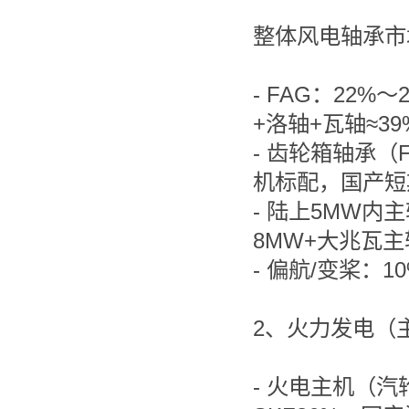
整体风电轴承市场
- FAG：22%
+洛轴+瓦轴≈39
- 齿轮箱轴承（
机标配，国产短
- 陆上5MW内
8MW+大兆瓦主
- 偏航/变桨：
2、火力发电（
- 火电主机（汽